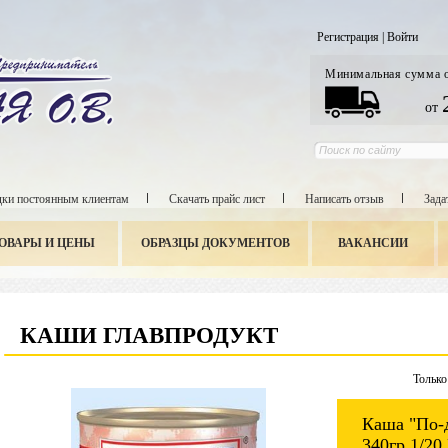
Регистрация
|
Войти
Минимальная сумма 
от
ки постоянным клиентам
Скачать прайс лист
Написать отзыв
Зада
ОВАРЫ И ЦЕНЫ
ОБРАЗЦЫ ДОКУМЕНТОВ
ВАКАНСИИ
КАШИ ГЛАВПРОДУКТ
Только
Каша "По-
340гр 1/20