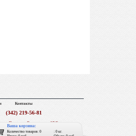
м
Контакты
(342) 219-56-81
г. Пермь, ул. Васильева, д. 37/Б
Ваша корзина:
График работы: Пн-Пт с 9:00 до 18:00
Количество товаров: 0
: 0 кг.