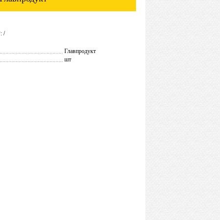
 /
Главпродукт
шт