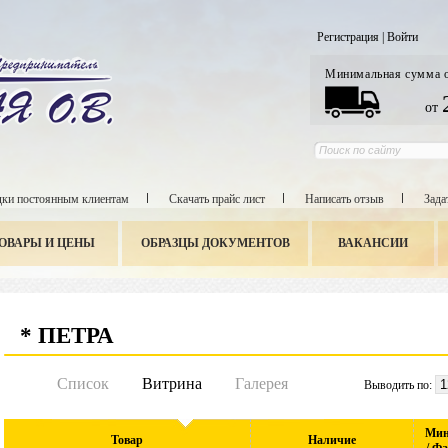
Регистрация
|
Войти
Минимальная сумма 
от
ки постоянным клиентам
Скачать прайс лист
Написать отзыв
Зада
ОВАРЫ И ЦЕНЫ
ОБРАЗЦЫ ДОКУМЕНТОВ
ВАКАНСИИ
* ПЕТРА
Список
Витрина
Галерея
Выводить по:
Мин
Товар
Наличие