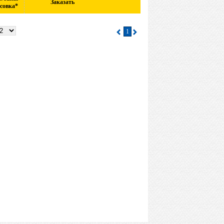
Заказать
асовка*
1