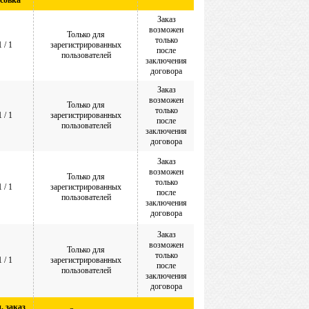
асовка*
Заказ
возможен
Только для
только
1 / 1
зарегистрированных
после
пользователей
заключения
договора
Заказ
возможен
Только для
только
1 / 1
зарегистрированных
после
пользователей
заключения
договора
Заказ
возможен
Только для
только
1 / 1
зарегистрированных
после
пользователей
заключения
договора
Заказ
возможен
Только для
только
1 / 1
зарегистрированных
после
пользователей
заключения
договора
. заказ