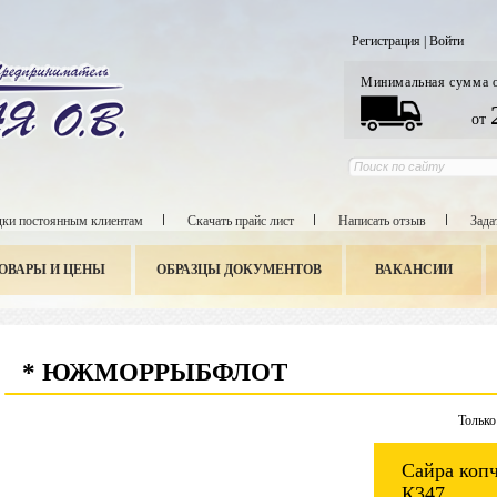
Регистрация
|
Войти
Минимальная сумма 
от
ки постоянным клиентам
Скачать прайс лист
Написать отзыв
Зада
ОВАРЫ И ЦЕНЫ
ОБРАЗЦЫ ДОКУМЕНТОВ
ВАКАНСИИ
* ЮЖМОРРЫБФЛОТ
Только
Сайра копч
К347