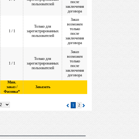
после
пользователей
заключения
договора
Заказ
возможен
Только для
только
1 / 1
зарегистрированных
после
пользователей
заключения
договора
Заказ
возможен
Только для
только
1 / 1
зарегистрированных
после
пользователей
заключения
договора
Мин.
заказ /
Заказать
Фасовка*
1
2