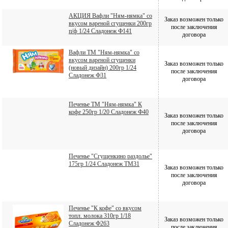
АКЦИЯ Вафли "Ням-нямка" со
Заказ возможен только
вкусом вареной сгущенки 200гр
после заключения
п/ф 1/24 Сладонеж Ф141
договора
Вафли ТМ "Ням-нямка" со
вкусом вареной сгущенки
Заказ возможен только
(новый дизайн) 200гр 1/24
после заключения
Сладонеж Ф31
договора
Печенье ТМ "Ням-нямка" К
кофе 250гр 1/20 Сладонеж Ф40
Заказ возможен только
после заключения
договора
Печенье "Сгущенкино раздолье"
175гр 1/24 Сладонеж ТМ31
Заказ возможен только
после заключения
договора
Печенье "К кофе" со вкусом
топл. молока 310гр 1/18
Заказ возможен только
Сладонеж Ф263
после заключения