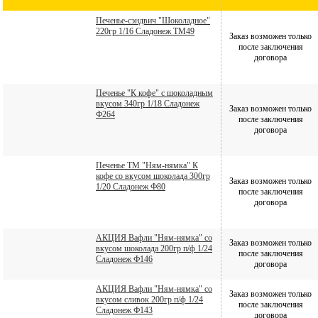
Печенье-сэндвич "Шоколадное"
220гр 1/16 Сладонеж ТМ49
Заказ возможен только
после заключения
договора
Печенье "К кофе" с шоколадным
вкусом 340гр 1/18 Сладонеж
Заказ возможен только
Ф264
после заключения
договора
Печенье ТМ "Ням-нямка" К
кофе со вкусом шоколада 300гр
Заказ возможен только
1/20 Сладонеж Ф80
после заключения
договора
АКЦИЯ Вафли "Ням-нямка" со
Заказ возможен только
вкусом шоколада 200гр п/ф 1/24
после заключения
Сладонеж Ф146
договора
АКЦИЯ Вафли "Ням-нямка" со
Заказ возможен только
вкусом сливок 200гр п/ф 1/24
после заключения
Сладонеж Ф143
договора