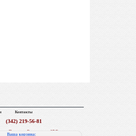
м
Контакты
(342) 219-56-81
г. Пермь, ул. Васильева, д. 37/Б
Ваша корзина: