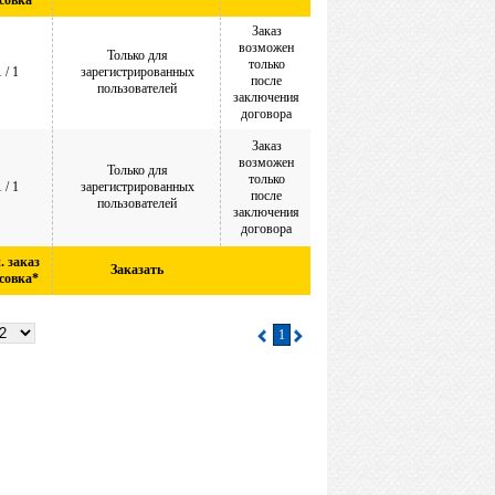
асовка*
Заказ
возможен
Только для
только
1 / 1
зарегистрированных
после
пользователей
заключения
договора
Заказ
возможен
Только для
только
1 / 1
зарегистрированных
после
пользователей
заключения
договора
 заказ
Заказать
асовка*
1