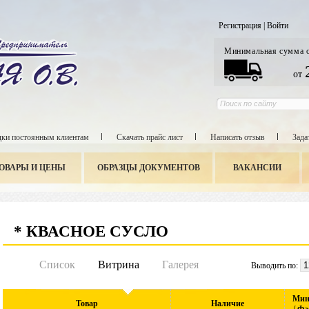
Регистрация
|
Войти
Минимальная сумма 
от
ки постоянным клиентам
Скачать прайс лист
Написать отзыв
Зада
ОВАРЫ И ЦЕНЫ
ОБРАЗЦЫ ДОКУМЕНТОВ
ВАКАНСИИ
* КВАСНОЕ СУСЛО
Список
Витрина
Галерея
Выводить по:
Мин.
Товар
Наличие