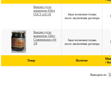
/ Ф
Квасное сусло
концентрат 650гр
ГОСТ ст/б 1/8
Заказ возможен только
после заключения договора
Квасное сусло
концентрат 550гр
Славяновское ст/б
Заказ возможен только
1/8
после заключения договора
Мин.
Товар
Наличие
/ Ф
Выводить по: