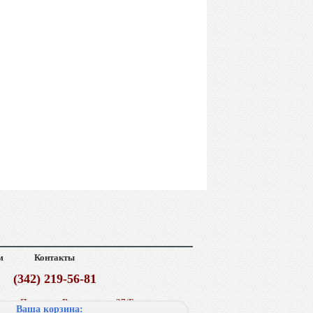
м
Контакты
(342) 219-56-81
г. Пермь, ул. Васильева, д. 37/Б
Ваша корзина: