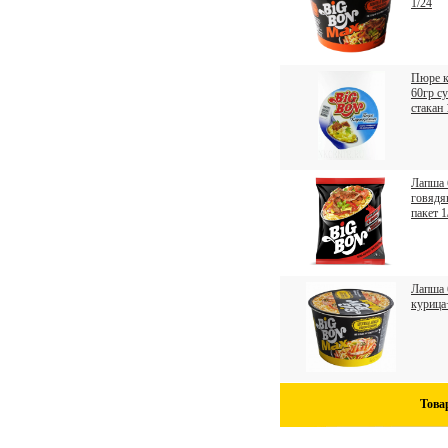
1/24
Пюре к
60гр с
стакан 
Лапша б
говядя
пакет 1
Лапша 
курица
Това