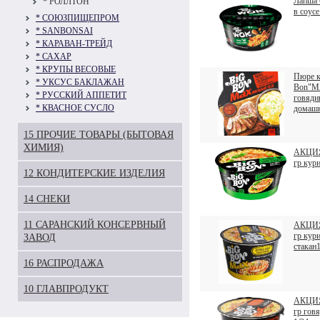
Лапша 
* РОЛЛТОН
в соусе
* СОЮЗПИЩЕПРОМ
* SANBONSAI
* КАРАВАН-ТРЕЙД
* САХАР
* КРУПЫ ВЕСОВЫЕ
Пюре к
* УКСУС БАКЛАЖАН
Bon"MA
* РУССКИЙ АППЕТИТ
говяди
* КВАСНОЕ СУСЛО
домашн
15 ПРОЧИЕ ТОВАРЫ (БЫТОВАЯ
ХИМИЯ)
АКЦИЯ 
гр кур
12 КОНДИТЕРСКИЕ ИЗДЕЛИЯ
14 СНЕКИ
11 САРАНСКИЙ КОНСЕРВНЫЙ
АКЦИЯ 
гр кур
ЗАВОД
стакан
16 РАСПРОДАЖА
10 ГЛАВПРОДУКТ
АКЦИЯ 
гр говя